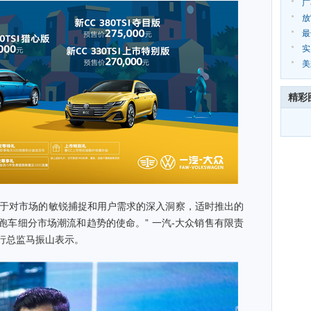
局
广
放
行
最
旅
实
三
美
系
精彩
于对市场的敏锐捕捉和用户需求的深入洞察，适时推出的
跑车细分市场潮流和趋势的使命。” 一汽-大众销售有限责
行总监马振山表示。