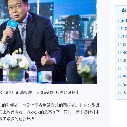
热
1
奥迪
4
速
7
君
10
腾
13
奇
16
奥
19
菲
22
奔
25
宝
任公司执行副总经理、大众品牌执行总监马振山
28
天
的引领者，也是消费者生活方式的同行者。其在造型设
间上均代表着一汽-大众的最高水平。同时，新车还针对中
做了诸多的创新升级。