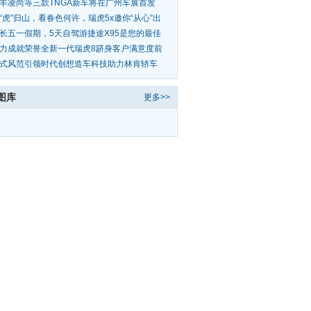
新起点
丰凌尚等三款TNGA新车将在广州车展首发
“虎”归山，看春色何许，瑞虎5x邀你“从心”出
长五一假期，5天自驾游捷途X95是您的最佳
伴
力成就荣誉全新一代瑞虎8跻身客户满意度前
甲
式风范引领时代创想造车科技助力林肯轿车
列传承经
图库
更多>>