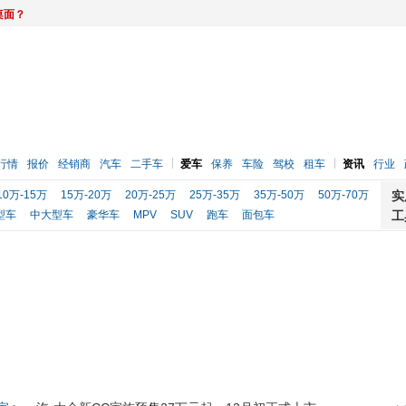
桌面？
行情
报价
经销商
汽车
二手车
爱车
保养
车险
驾校
租车
资讯
行业
10万-15万
15万-20万
20万-25万
25万-35万
35万-50万
50万-70万
实
型车
中大型车
豪华车
MPV
SUV
跑车
面包车
工