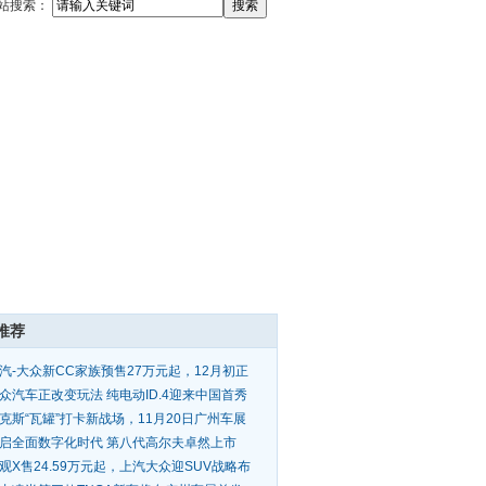
站搜索：
推荐
汽-大众新CC家族预售27万元起，12月初正
上市
众汽车正改变玩法 纯电动ID.4迎来中国首秀
克斯“瓦罐”打卡新战场，11月20日广州车展
市
启全面数字化时代 第八代高尔夫卓然上市
观X售24.59万元起，上汽大众迎SUV战略布