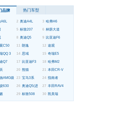
热门车型
门品牌
A6L
2
奥迪A4L
3
哈弗H6
腾
5
标致207
6
林荫大道
威
8
奥迪Q5
9
比亚迪F6
翼C50
11
朗逸
12
途观
瑞QQ 3
14
思域
15
奇瑞E5
迪Q7
17
比亚迪F3
18
哈弗M2
跃
20
熊猫
21
本田CR-V
驰AMG级
23
宝马3系
24
指南者
骏630
26
奥迪Q5(进
27
丰田RAV4
籁
29
标致508
30
凯美瑞