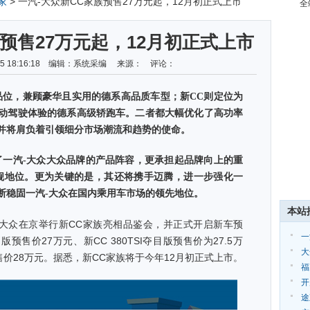
家
> 一汽-大众新CC家族预售27万元起，12月初正式上市
全
预售27万元起，12月初正式上市
-05 18:16:18 编辑：系统采编 来源： 评论：
位，兼顾豪华且实用的德系高品质车型；新CC则定位为
动驾驶体验的德系高级轿跑车。二者都大幅优化了高功率
并将肩负着引领细分市场潮流和趋势的使命。
一汽-大众大众品牌的产品阵容，更承担起品牌向上的重
舰地位。更为关键的是，其还将携手迈腾，进一步强化一
断稳固一汽-大众在国内乘用车市场的领先地位。
本站
大众在京举行新CC家族亮相品鉴会，并正式开启新车预
一
别版预售价27万元、新CC 380TSI夺目版预售价为27.5万
式
大
预售价28万元。据悉，新CC家族将于今年12月初正式上市。
福
上
开
途